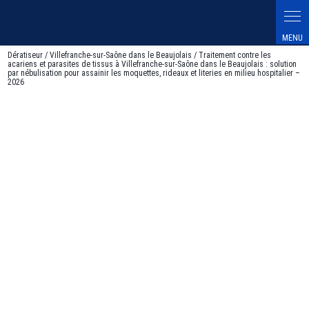
Dératiseur / Villefranche-sur-Saône dans le Beaujolais / Traitement contre les
acariens et parasites de tissus à Villefranche-sur-Saône dans le Beaujolais : solution
par nébulisation pour assainir les moquettes, rideaux et literies en milieu hospitalier –
2026
Traitement contre les acariens et
parasites de tissus à Villefranche-sur-
Saône dans le Beaujolais : solution par
nébulisation pour assainir les moquettes,
rideaux et literies en milieu hospitalier –
2026
04 12 16 05 88
Améliorez la qualité de l'air intérieur et la salubrité de vos espaces
grâce au
traitement contre les acariens et parasites de tissus