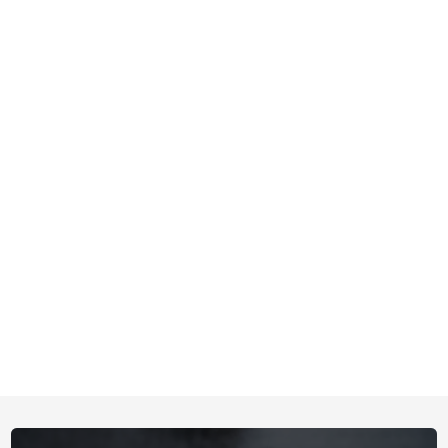
Téléphone*
Email*
Message*
En soumettant ce formulaire, j'accepte que les informations saisies soient
traitées par
ANTINUIZ 3D
dans le cadre de ma demande de contact et
de la relation commerciale qui peut en découler.
En savoir plus en
consultant notre politique de confidentialité.
*