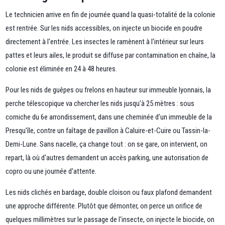
Le technicien arrive en fin de journée quand la quasi-totalité de la colonie
est rentrée. Sur les nids accessibles, on injecte un biocide en poudre
directement à l'entrée. Les insectes le ramènent à l'intérieur sur leurs
pattes et leurs ailes, le produit se diffuse par contamination en chaîne, la
colonie est éliminée en 24 à 48 heures.
Pour les nids de guêpes ou frelons en hauteur sur immeuble lyonnais, la
perche télescopique va chercher les nids jusqu'à 25 mètres : sous
corniche du 6e arrondissement, dans une cheminée d'un immeuble de la
Presqu'île, contre un faîtage de pavillon à Caluire-et-Cuire ou Tassin-la-
Demi-Lune. Sans nacelle, ça change tout : on se gare, on intervient, on
repart, là où d'autres demandent un accès parking, une autorisation de
copro ou une journée d'attente.
Les nids clichés en bardage, double cloison ou faux plafond demandent
une approche différente. Plutôt que démonter, on perce un orifice de
quelques millimètres sur le passage de l'insecte, on injecte le biocide, on