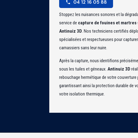
04 12 16 05 88
Stoppez les nuisances sonores et la dégrada
service de
capture de fouines et martres 
Antinuiz 3D
. Nos techniciens certifiés dé
spécialisées et respectueuses pour capturer
carnassiers sans leur nuire.
Après la capture, nous identifions préciséme
sous les tuiles et géneaux.
Antinuiz 3D
réal
rebouchage hermétique de votre couverture p
garantissant ainsi la protection durable de v
votre isolation thermique.