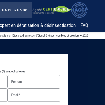
04 12 16 05 88
xpert en dératisation & désinsectisation
FAQ
lectifs non-létaux et diagnostic d'étanchéité pour combles et greniers – 2026
 (*) sont obligatoires
Prénom
Email*