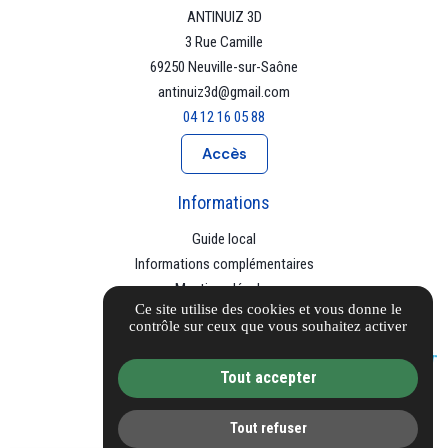
ANTINUIZ 3D
3 Rue Camille
69250 Neuville-sur-Saône
antinuiz3d@gmail.com
04 12 16 05 88
Accès
Informations
Guide local
Informations complémentaires
Mentions légales
Ce site utilise des cookies et vous donne le
Politique de confidentialité
contrôle sur ceux que vous souhaitez activer
Gestion des cookies
Tout accepter
Tout refuser