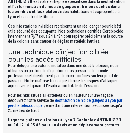
ANTINUIZ 3D
est votre entreprise spécialisée dans la neutralisation
et l'
extermination de nids de guêpes et frelons cachés dans
les combles et faux plafonds
des habitations et copropriétés à
Lyon et dans tout le Rhône.
Ces infestations invisibles représentent un réel danger pour le bâti
et la sécurité des occupants. Nos techniciens certifiés Certibiocide
interviennent 7j/7 sous 24 à 48h pour repérer précisément la source
de la colonie sans causer de dégâts matériels inutiles.
Une technique d'injection ciblée
pour les accès difficiles
Pour déloger une colonie installée dans une double cloison, nous
utilisons un protocole d'injection sous pression de biocide
professionnel directement par de micro-orifices sur leur point de
passage. Notre maîtrise technique élimine les risques d'attaques
agressives et garantit l'éradication totale de l'essaim.
Pour les nids situés à l'extérieur ou en hauteur sur une façade,
découvrez notre service de
destruction de nid de guêpes à Lyon par
perche télescopique
permettant une intervention sécurisée jusqu'à
25 mètres de haut.
Urgence guêpes ou frelons à Lyon ? Contactez ANTINUIZ 3D
au 04 12 16 05 88 pour un devis et un déplacement gratuits.